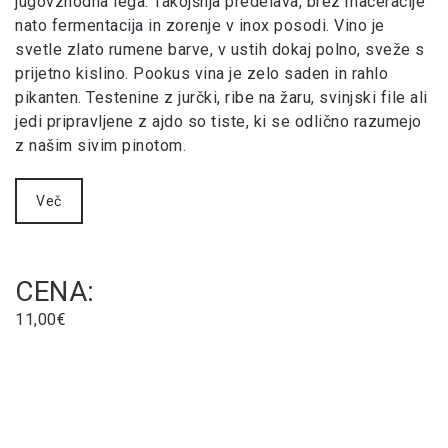
jugovzhodna lega. Takojšnja predelava, brez maceracije
nato fermentacija in zorenje v inox posodi. Vino je
svetle zlato rumene barve, v ustih dokaj polno, sveže s
prijetno kislino. Pookus vina je zelo saden in rahlo
pikanten. Testenine z jurčki, ribe na žaru, svinjski file ali
jedi pripravljene z ajdo so tiste, ki se odlično razumejo
z našim sivim pinotom.
Več
CENA:
11,00€